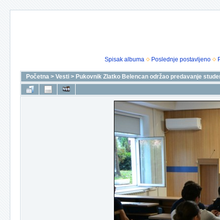
Spisak albuma
Poslednje postavljeno
Početna
>
Vesti
>
Pukovnik Zlatko Belencan održao predavanje student