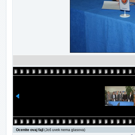
Ocenite ovaj fajl
(Još uvek nema glasova)