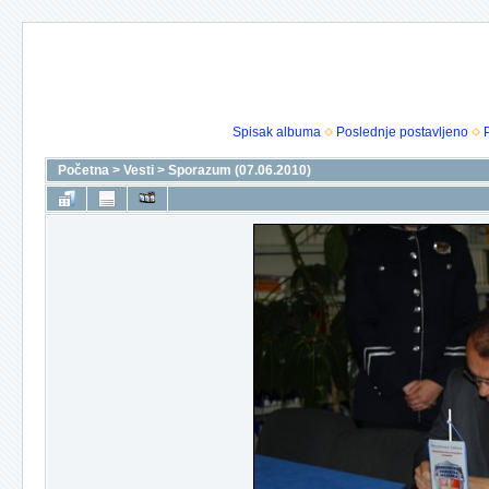
Spisak albuma
Poslednje postavljeno
Početna
>
Vesti
>
Sporazum (07.06.2010)