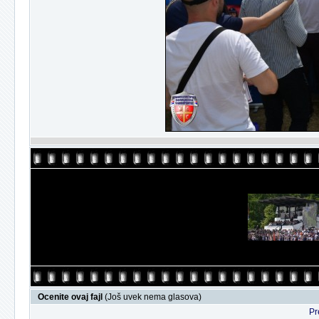
Ocenite ovaj fajl
(Još uvek nema glasova)
Pr