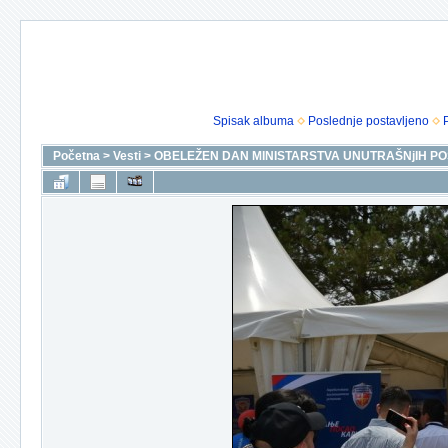
Spisak albuma
Poslednje postavljeno
Početna
>
Vesti
>
OBELEŽEN DAN MINISTARSTVA UNUTRAŠNjIH POS