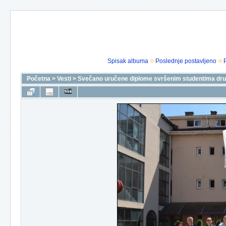
Spisak albuma
Poslednje postavljeno
Početna
>
Vesti
>
Svečano uručene diplome svršenim studentima drug