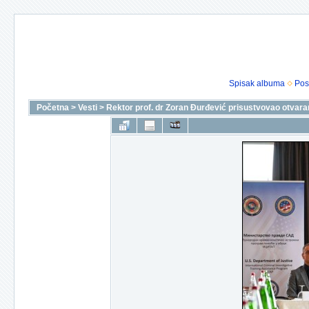
Spisak albuma
Pos
Početna
>
Vesti
>
Rektor prof. dr Zoran Đurđević prisustvovao otvar