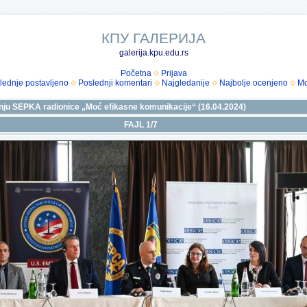
КПУ ГАЛЕРИЈА
galerija.kpu.edu.rs
Početna
Prijava
lednje postavljeno
Poslednji komentari
Najgledanije
Najbolje ocenjeno
Mo
anju SEPKA radionice „Moć efikasne komunikacije“ (16.04.2024)
FAJL 1/7