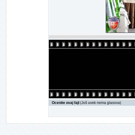
Ocenite ovaj fajl
(Još uvek nema glasova)