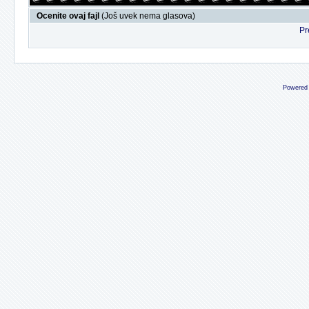
Ocenite ovaj fajl
(Još uvek nema glasova)
Pr
Powered