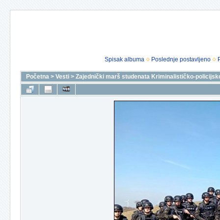
Spisak albuma
Poslednje postavljeno
Početna
>
Vesti
>
Zajednički marš studenata Kriminalističko-policijsk