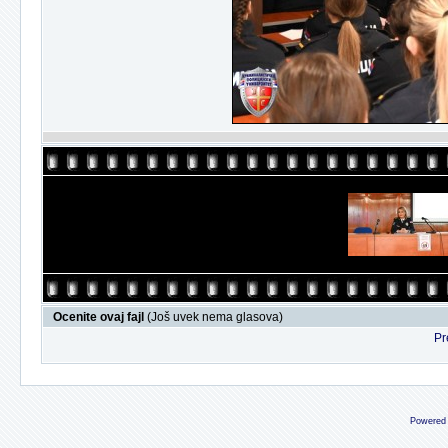
Ocenite ovaj fajl
(Još uvek nema glasova)
Pr
Powered