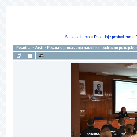
Spisak albuma
Poslednje postavljeno
Početna
>
Vesti
>
Počasno predavanje načelnice područne policijske