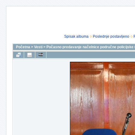
Spisak albuma
Poslednje postavljeno
Početna
>
Vesti
>
Počasno predavanje načelnice područne policijske