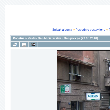
Spisak albuma
Poslednje postavljeno
Početna
>
Vesti
>
Dan Ministarstva i Dan policije (23.05.2010)