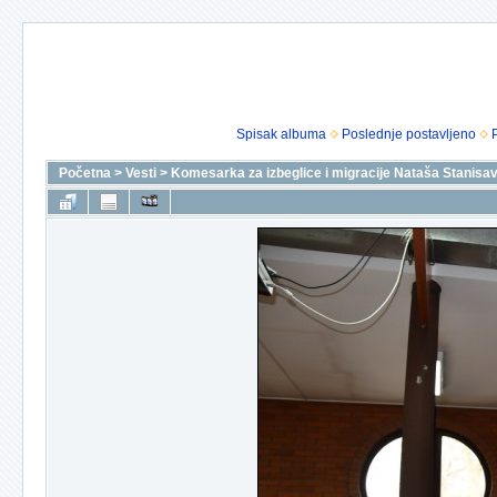
Spisak albuma
Poslednje postavljeno
Početna
>
Vesti
>
Komesarka za izbeglice i migracije Nataša Stanisavl