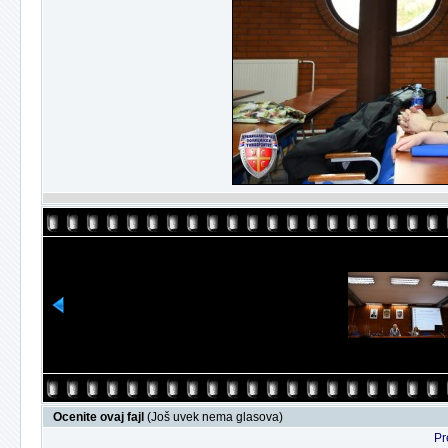
Ocenite ovaj fajl
(Još uvek nema glasova)
Pr