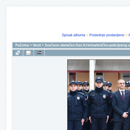
Spisak albuma
Poslednje postavljeno
Početna
>
Vesti
>
Svečano obeležen Dan Kriminalističko-policijskog u