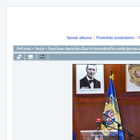
Spisak albuma
Poslednje postavljeno
Početna
>
Vesti
>
Svečano obeležen Dan Kriminalističko-policijskog u