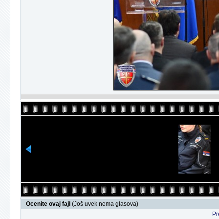
Ocenite ovaj fajl
(Još uvek nema glasova)
Pr