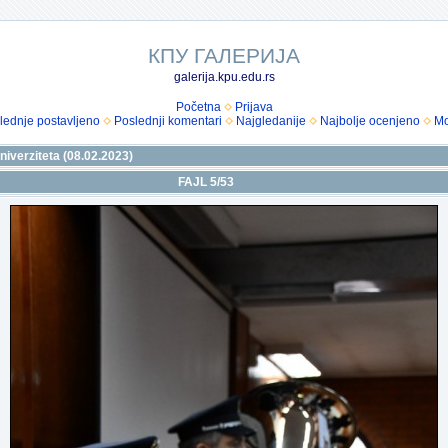
КПУ ГАЛЕРИЈА
galerija.kpu.edu.rs
Početna
Prijava
lednje postavljeno
Poslednji komentari
Najgledanije
Najbolje ocenjeno
Mo
niverziteta (08.02.2023)
FAJL 5/53