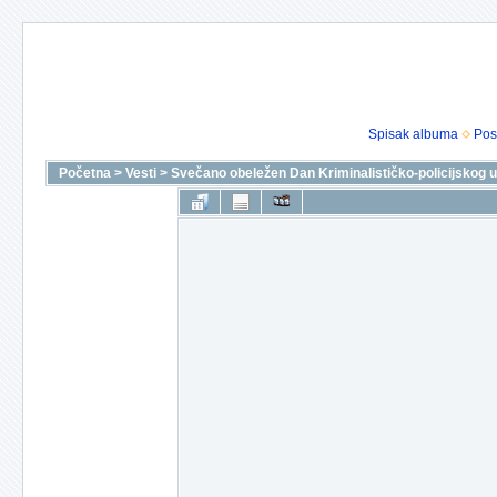
Spisak albuma
Pos
Početna
>
Vesti
>
Svečano obeležen Dan Kriminalističko-policijskog u