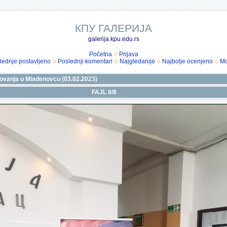
КПУ ГАЛЕРИЈА
galerija.kpu.edu.rs
Početna
Prijava
lednje postavljeno
Poslednji komentari
Najgledanije
Najbolje ocenjeno
Mo
zovanja u Mladenovcu (03.02.2023)
FAJL 8/8