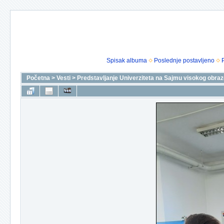
Spisak albuma
Poslednje postavljeno
Početna
>
Vesti
>
Predstavljanje Univerziteta na Sajmu visokog obra