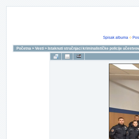
Spisak albuma
Pos
Početna
>
Vesti
>
Istaknuti stručnjaci kriminalističke policije učestvova