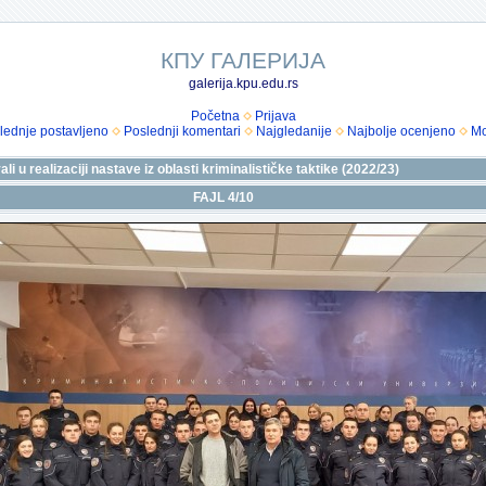
КПУ ГАЛЕРИЈА
galerija.kpu.edu.rs
Početna
Prijava
lednje postavljeno
Poslednji komentari
Najgledanije
Najbolje ocenjeno
Mo
li u realizaciji nastave iz oblasti kriminalističke taktike (2022/23)
FAJL 4/10