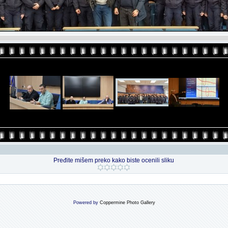
Pređite mišem preko kako biste ocenili sliku
Powered by
Coppermine Photo Gallery