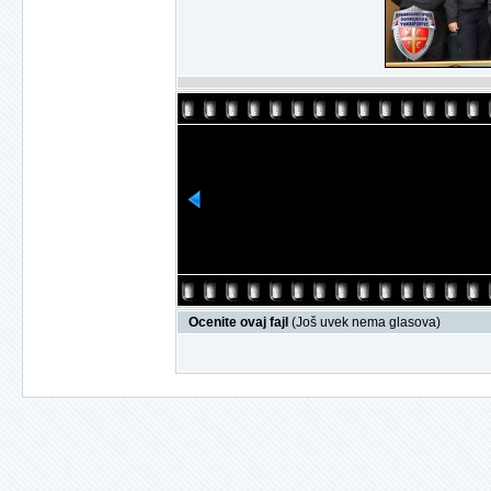
Ocenite ovaj fajl
(Još uvek nema glasova)