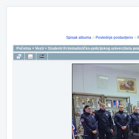
Spisak albuma
Poslednje postavljeno
Početna
>
Vesti
>
Studenti Kriminalističko-policijskog univerziteta pos