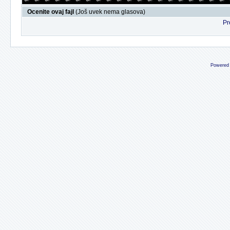
Ocenite ovaj fajl
(Još uvek nema glasova)
Pr
Powered