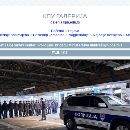
КПУ ГАЛЕРИЈА
galerija.kpu.edu.rs
Početna
Prijava
lednje postavljeno
Poslednji komentari
Najgledanije
Najbolje ocenjeno
Mo
etili Operativni centar i Policijsku brigadu Ministarstva unutrašnjih poslova
FAJL 1/11