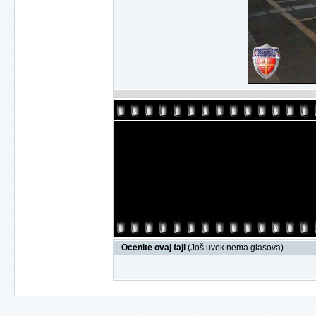
Ocenite ovaj fajl
(Još uvek nema glasova)