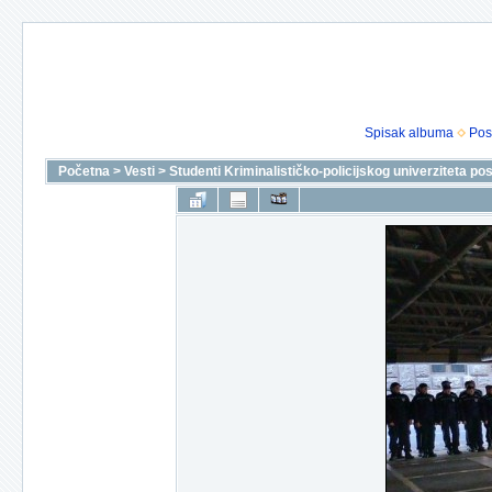
Spisak albuma
Pos
Početna
>
Vesti
>
Studenti Kriminalističko-policijskog univerziteta pos