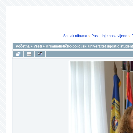
Spisak albuma
Poslednje postavljeno
Početna
>
Vesti
>
Kriminalističko-policijski univerzitet ugostio stude