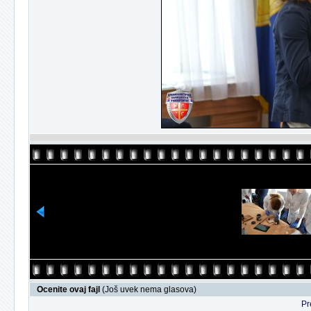
Ocenite ovaj fajl
(Još uvek nema glasova)
Pr