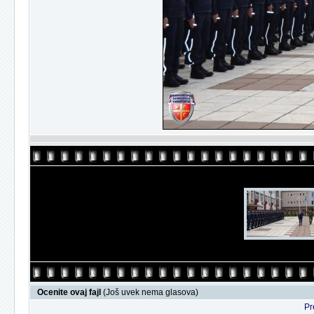
Ocenite ovaj fajl
(Još uvek nema glasova)
Pr