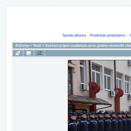
Spisak albuma
Poslednje postavljeno
Početna
>
Vesti
>
Svečani prijem studenata prve godine osnovnih stud