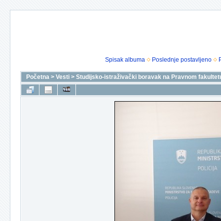
Spisak albuma
Poslednje postavljeno
Početna
>
Vesti
>
Studijsko-istraživački boravak na Pravnom fakultetu