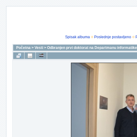
Spisak albuma
Poslednje postavljeno
Početna
>
Vesti
>
Odbranjen prvi doktorat na Departmanu informatike 