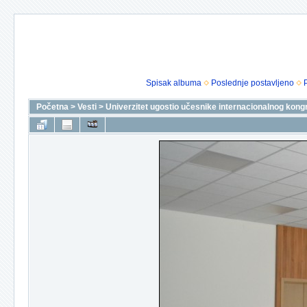
Spisak albuma
Poslednje postavljeno
Početna
>
Vesti
>
Univerzitet ugostio učesnike internacionalnog kon