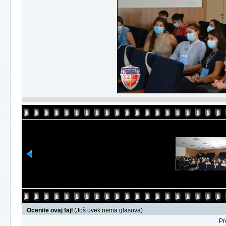
Ocenite ovaj fajl
(Još uvek nema glasova)
Pr