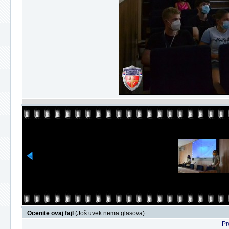
Ocenite ovaj fajl
(Još uvek nema glasova)
Pr