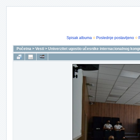
Spisak albuma
Poslednje postavljeno
Početna
>
Vesti
>
Univerzitet ugostio učesnike internacionalnog kon