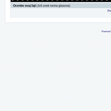
Ocenite ovaj fajl
(Još uvek nema glasova)
Pr
Powered