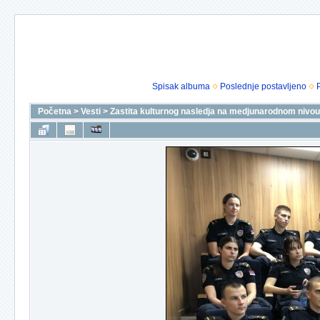
Spisak albuma
Poslednje postavljeno
Početna
>
Vesti
>
Zastita kulturnog nasledja na medjunarodnom nivou