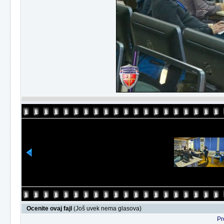
Ocenite ovaj fajl
(Još uvek nema glasova)
Pr