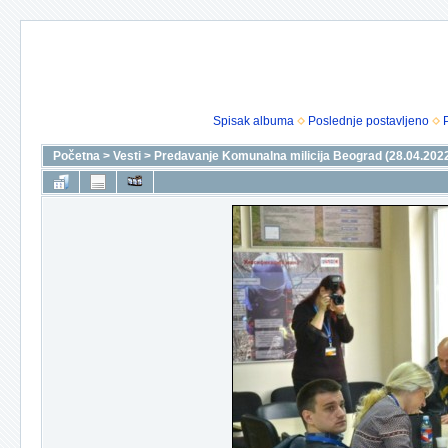
Spisak albuma
Poslednje postavljeno
Početna
>
Vesti
>
Predavanje Komunalna milicija Beograd (28.04.202