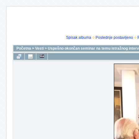
Spisak albuma
Poslednje postavljeno
Početna
>
Vesti
>
Uspešno okončan seminar na temu istražnog intervj