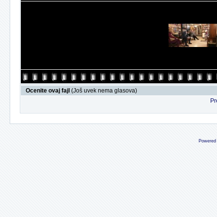
Ocenite ovaj fajl
(Još uvek nema glasova)
Pr
Powered