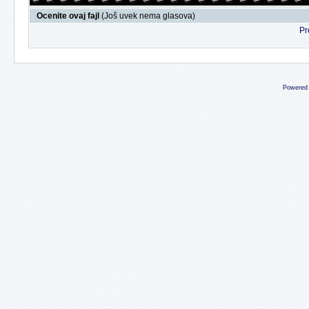
Ocenite ovaj fajl
(Još uvek nema glasova)
Pr
Powered