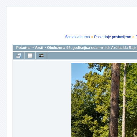
Spisak albuma
Poslednje postavljeno
Početna
>
Vesti
>
Obeležena 92. godišnjica od smrti dr Arčibalda Rajs