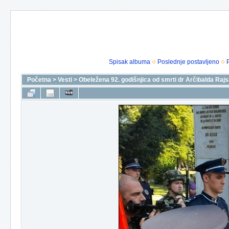
Spisak albuma
Poslednje postavljeno
Početna
>
Vesti
>
Obeležena 92. godišnjica od smrti dr Arčibalda Rajs