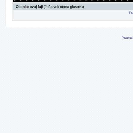
Ocenite ovaj fajl
(Još uvek nema glasova)
Pr
Powered