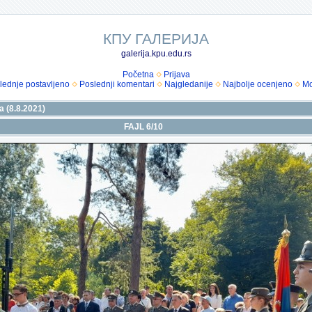
КПУ ГАЛЕРИЈА
galerija.kpu.edu.rs
Početna
Prijava
lednje postavljeno
Poslednji komentari
Najgledanije
Najbolje ocenjeno
Mo
a (8.8.2021)
FAJL 6/10