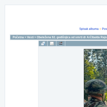
Spisak albuma
Pos
Početna
>
Vesti
>
Obeležena 92. godišnjica od smrti dr Arčibalda Rajs