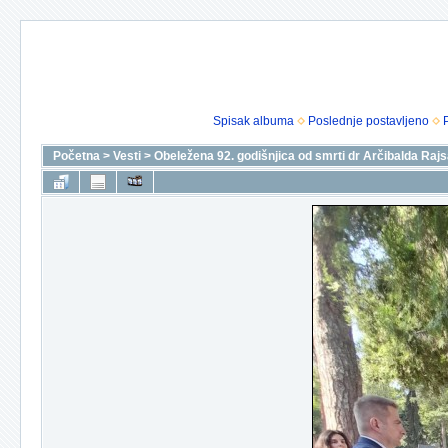
Spisak albuma
Poslednje postavljeno
Početna
>
Vesti
>
Obeležena 92. godišnjica od smrti dr Arčibalda Rajs