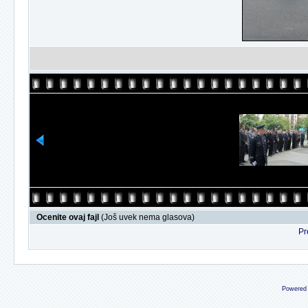
Ocenite ovaj fajl
(Još uvek nema glasova)
Pr
Powered