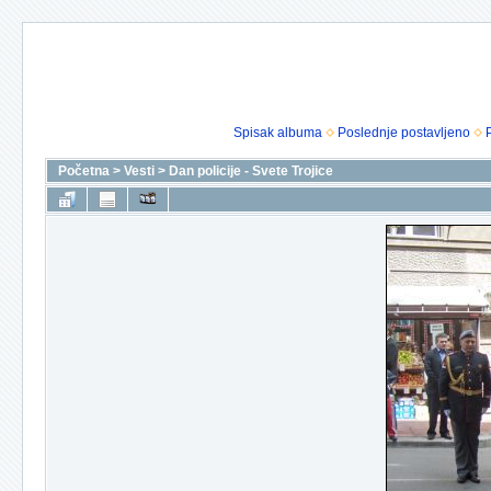
Spisak albuma
Poslednje postavljeno
Početna
>
Vesti
>
Dan policije - Svete Trojice